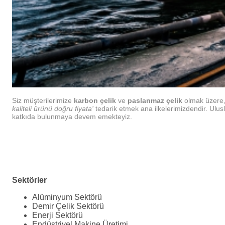
Siz müşterilerimize
karbon çelik
ve
paslanmaz çelik
olmak üzere, 
kaliteli ürünü doğru fiyata'
tedarik etmek ana ilkelerimizdendir. Ulus
katkıda bulunmaya devem emekteyiz.
Sektörler
Alüminyum Sektörü
Demir Çelik Sektörü
Enerji Sektörü
Endüstriyel Makine Üretimi