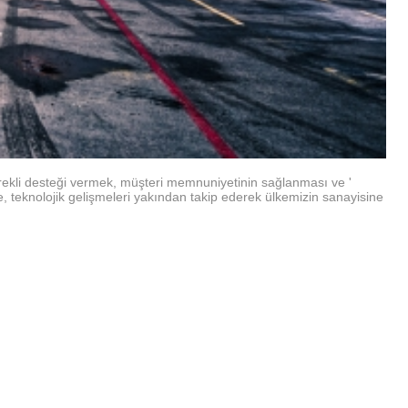
 gerekli desteği vermek, müşteri memnuniyetinin sağlanması ve '
e, teknolojik gelişmeleri yakından takip ederek ülkemizin sanayisine