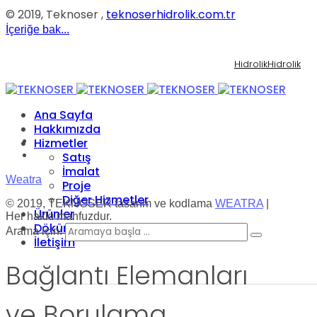
© 2019, Teknoser ,
teknoserhidrolik.com.tr
İçeriğe bak...
Hidrolik
Hidrolik
Ana Sayfa
Hakkımızda
Hizmetler
Satış
İmalat
Weatra
Proje
Diğer Hizmetler
© 2019, TEKNOSER tasarım ve kodlama
WEATRA
|
Ürünler
Her hakkı mahfuzdur.
Dökümanlar
Arama için:
İletişim
Bağlantı Elemanları
ve Borulama