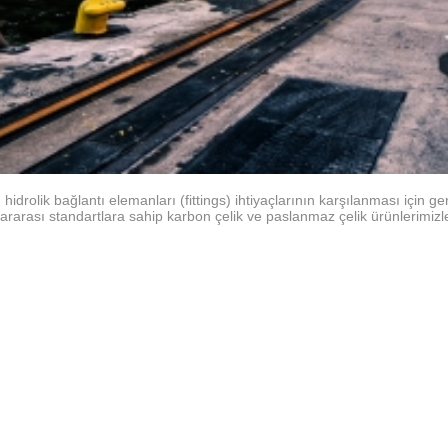
hidrolik bağlantı elemanları (fittings) ihtiyaçlarının karşılanması için
lararası standartlara sahip karbon çelik ve paslanmaz çelik ürünlerimizl